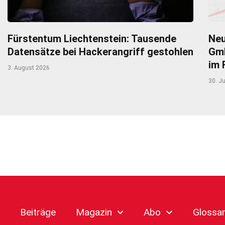
Fürstentum Liechtenstein: Tausende
Neu
Datensätze bei Hackerangriff gestohlen
Gmb
im 
3. August 2026
30. Ju
Beiträge
Magazin
Abo
Glossa