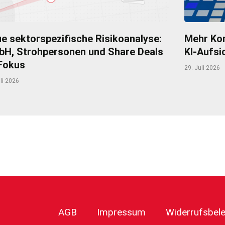
e sektorspezifische Risikoanalyse:
Mehr Kom
H, Strohpersonen und Share Deals
KI-Aufsi
Fokus
29. Juli 2026
li 2026
r
AGB
Impressum
Widerrufsbel