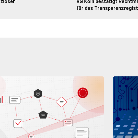
zloser“
VG Köln bestätigt Rechtm
für das Transparenzregist