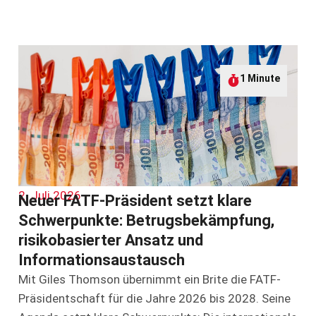
1 Minute
2. Juli 2026
Neuer FATF-Präsident setzt klare
Schwerpunkte: Betrugsbekämpfung,
risikobasierter Ansatz und
Informationsaustausch
Mit Giles Thomson übernimmt ein Brite die FATF-
Präsidentschaft für die Jahre 2026 bis 2028. Seine