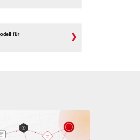
›
odell für