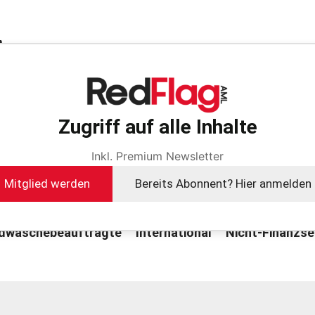
t
hte die EU-Anti-Geldwäschebehörde (AMLA) ihr Konsultatio
sweite Risikoanalyse („Business-Wide Risk Assessment“, BW
Zugriff auf alle Inhalte
(AMLR). Die Konsultationsfrist...
Inkl. Premium Newsletter
Mitglied werden
Bereits Abonnent? Hier anmelden
dwäschebeauftragte
International
Nicht-Finanzse