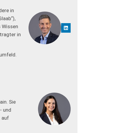
dere in
laab“),
s Wissen
tragter in
zumfeld.
in. Sie
- und
 auf