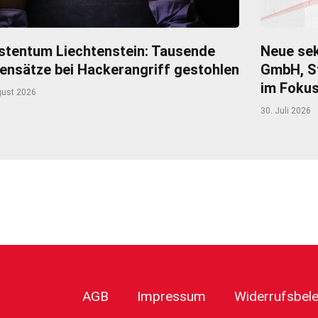
stentum Liechtenstein: Tausende
Neue sek
ensätze bei Hackerangriff gestohlen
GmbH, S
im Foku
gust 2026
30. Juli 2026
r
AGB
Impressum
Widerrufsbel