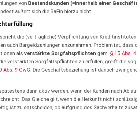
ahlungen von
Bestandskunden (=innerhalb einer Geschäft
ndest äußert sich die BaFin hierzu nicht.
hterfüllung
richt die (vertragliche) Verpflichtung von Kreditinstitut
ten auch Bargeldzahlungen anzunehmen. Problem ist, dass 
ktionen als
verstärkte Sorgfaltspflichten
gem.
§ 15 Abs. 4
 die verstärkten Sorgfaltspflichten zu erfüllen, greift die s
0 Abs. 9 GwG
. Die Geschäftsbeziehung ist danach zwingend
 spätestens dann aktiv werden, wenn der Kunden nach Ablau
hreicht. Das Gleiche gilt, wenn die Herkunft nicht schlüss
hzeitig ist zu entscheiden, ob aufgrund des Sachverhalts zu