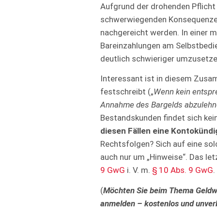
Aufgrund der drohenden Pflicht 
schwerwiegenden Konsequenzen 
nachgereicht werden. In einer m
Bareinzahlungen am Selbstbed
deutlich schwieriger umzusetze
Interessant ist in diesem Zusa
festschreibt („
Wenn kein entspre
Annahme des Bargelds abzuleh
Bestandskunden findet sich ke
diesen Fällen eine Kontokündi
Rechtsfolgen? Sich auf eine sol
auch nur um „Hinweise“. Das let
9 GwG
i. V. m.
§ 10 Abs. 9 GwG
.
(
Möchten Sie beim Thema Geldwä
anmelden – kostenlos und unverb