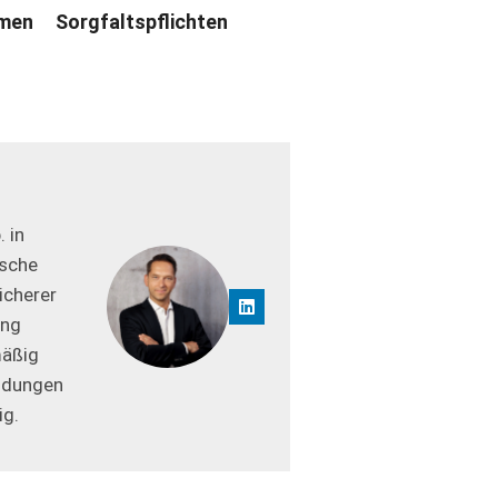
hmen
Sorgfaltspflichten
 in
ische
icherer
ung
mäßig
ildungen
ig.