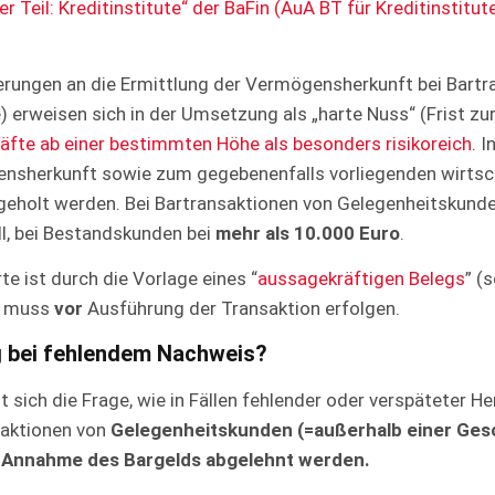
eil: Kreditinstitute“ der BaFin (AuA BT für Kreditinstitut
rungen an die Ermittlung der Vermögensherkunft bei Bartran
e) erweisen sich in der Umsetzung als „harte Nuss“ (Frist 
äfte ab einer bestimmten Höhe als besonders risikoreich
. 
nsherkunft sowie zum gegebenenfalls vorliegenden wirtsch
geholt werden. Bei Bartransaktionen von Gelegenheitskunde
ll, bei Bestandskunden bei
mehr als 10.000 Euro
.
 ist durch die Vorlage eines “
aussagekräftigen Belegs
” (
ng muss
vor
Ausführung der Transaktion erfolgen.
g bei fehlendem Nachweis?
t sich die Frage, wie in Fällen fehlender oder verspäteter 
saktionen von
Gelegenheitskunden (=außerhalb einer Ges
 Annahme des Bargelds abgelehnt werden.