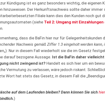
zur Kündigung ist es ganz besonders wichtig, die eigenen 
hinzuweisen. Der Herkunftsnachweis sollte daher immer s
itarbeiterbesetzten Filiale kann dies den Kunden noch gut di
ienungsautomaten (siehe
Teil 2: Umgang mit Einzahlunge
n.
mmenhang, dass die BaFin hier nur für Gelegenheitskunden 
chender Nachweis gemäß Ziffer 1.3 eingeholt werden kann, i
nen
„). Nur in diesem Fall wiederholt sie die im Gesetz festge
ine darauf bezogene Aussage.
Ist die BaFin daher vielleich
gung nicht zwingend ist?
Handelt es sich hier um ein bewu
che Vermutung zu verlassen, wäre jedoch riskant. Schließlic
zte Wort hat stets das Gesetz, in diesem Fall die „Beendig
sche auf dem Laufenden bleiben? Dann können Sie sich
hie
indlich.
)