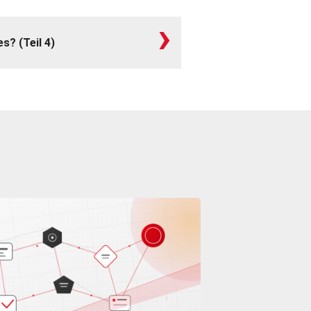
›
s? (Teil 4)