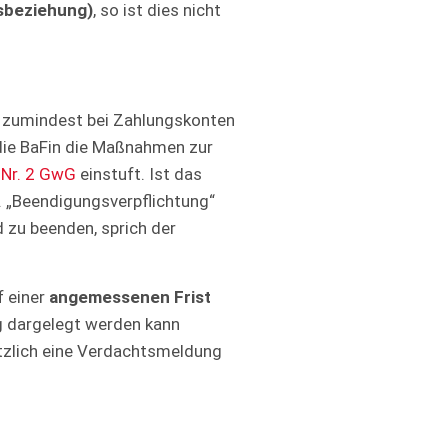
sbeziehung)
, so ist dies nicht
en zumindest bei Zahlungskonten
die BaFin die Maßnahmen zur
 Nr. 2 GwG
einstuft. Ist das
og. „Beendigungsverpflichtung“
 zu beenden, sprich der
f einer
angemessenen Frist
ig dargelegt werden kann
sätzlich eine Verdachtsmeldung