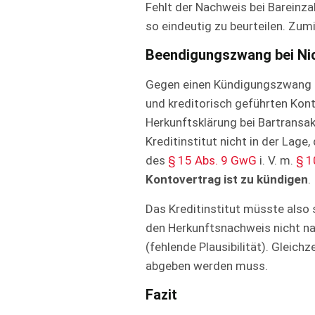
Fehlt der Nachweis bei Bareinz
so eindeutig zu beurteilen. Zumi
Beendigungszwang bei Nic
Gegen einen Kündigungszwang sp
und kreditorisch geführten Kon
Herkunftsklärung bei Bartransa
Kreditinstitut nicht in der Lage,
des
§ 15 Abs. 9 GwG
i. V. m.
§ 1
Kontovertrag ist zu kündigen
.
Das Kreditinstitut müsste also
den Herkunftsnachweis nicht nac
(fehlende Plausibilität). Gleic
abgeben werden muss.
Fazit