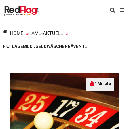
HOME
»
AML-AKTUELL
»
FIU: LAGEBILD „GELDWÄSCHEPRÄVENTION IM GLÜCKSSPIEL“ VERÖFFENTLICHT
1 Minute