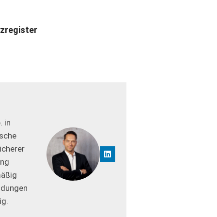
zregister
 in
ische
icherer
ung
mäßig
ildungen
ig.