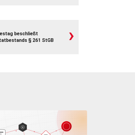
›
estag beschließt
tatbestands § 261 StGB