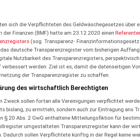
ten sich die Verpflichteten des Geldwäschegesetzes über 
m der Finanzen (BMF) hatte am 23.12.2020 einen
Referente
renzregisters
(sog. Transparenz- Finanzinformationsgeset
t das deutsche Transparenzregister vom bisherigen Auffangr
igitale Nutzbarkeit des Transparenzregisters, perspektivisch
f verbessert werden. Ziel ist es, damit die datenseitigen V
rnetzung der Transparenzregister zu schaffen.
lärung des wirtschaftlich Berechtigten
Zweck sollen fortan alle Vereinigungen verpflichtet werden
its bislang, zu ermitteln, sondern auch zur Eintragung ans T
in § 20 Abs. 2 GwG enthaltene Mitteilungsfiktion für besti
lregister umgestalteten Transparenzregister kann der wirt
Dadurch sollen Verpflichtete künftig in der Regel keine we