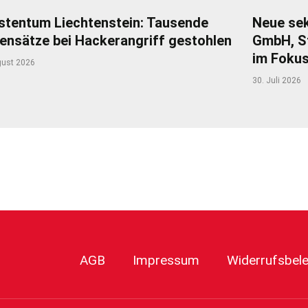
stentum Liechtenstein: Tausende
Neue sek
ensätze bei Hackerangriff gestohlen
GmbH, S
im Foku
gust 2026
30. Juli 2026
r
AGB
Impressum
Widerrufsbel