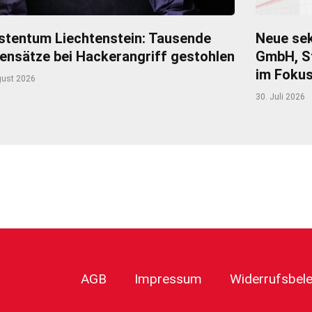
stentum Liechtenstein: Tausende
Neue sek
ensätze bei Hackerangriff gestohlen
GmbH, S
im Foku
gust 2026
30. Juli 2026
r
AGB
Impressum
Widerrufsbel