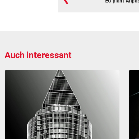
EU plant Anpas
Auch interessant