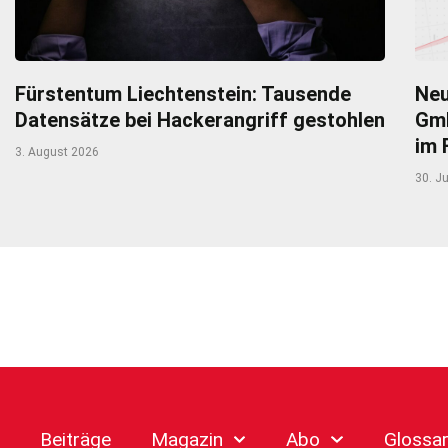
Fürstentum Liechtenstein: Tausende
Neu
Datensätze bei Hackerangriff gestohlen
Gmb
im 
3. August 2026
30. Ju
Beiträge
Magazin
Abo
Glossa