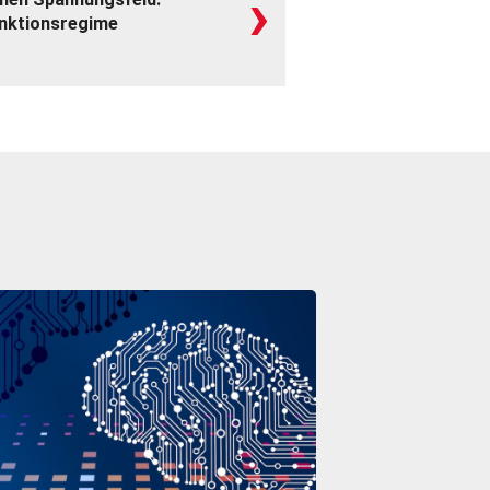
›
anktionsregime