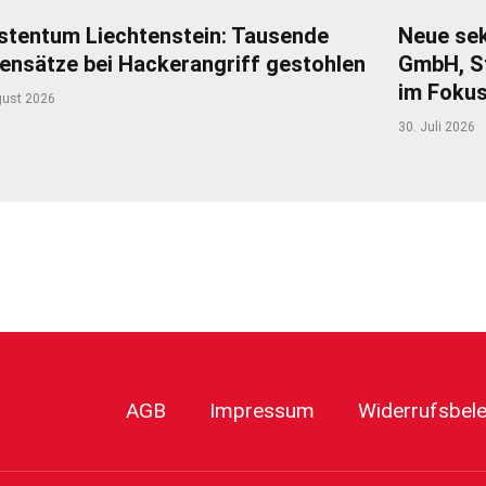
stentum Liechtenstein: Tausende
Neue sek
ensätze bei Hackerangriff gestohlen
GmbH, S
im Foku
gust 2026
30. Juli 2026
r
AGB
Impressum
Widerrufsbel