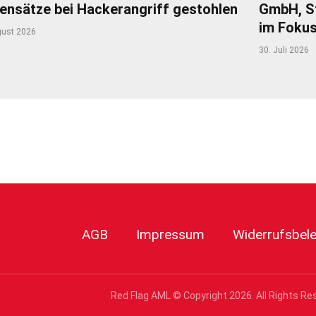
ensätze bei Hackerangriff gestohlen
GmbH, S
im Foku
gust 2026
30. Juli 2026
r
AGB
Impressum
Widerrufsbel
Red Flag AML © Copyright
2026
. All Rights Re