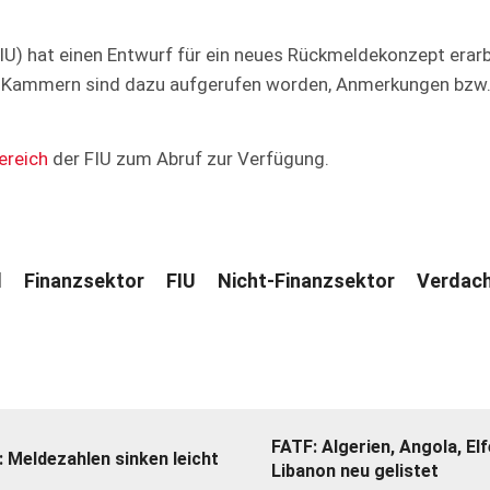
(FIU) hat einen Entwurf für ein neues Rückmeldekonzept erar
d Kammern sind dazu aufgerufen worden, Anmerkungen bzw.
ereich
der FIU zum Abruf zur Verfügung.
l
Finanzsektor
FIU
Nicht-Finanzsektor
Verdac
FATF: Algerien, Angola, El
: Meldezahlen sinken leicht
Libanon neu gelistet