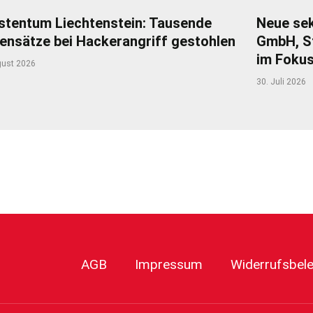
stentum Liechtenstein: Tausende
Neue sek
ensätze bei Hackerangriff gestohlen
GmbH, S
im Foku
gust 2026
30. Juli 2026
r
AGB
Impressum
Widerrufsbel