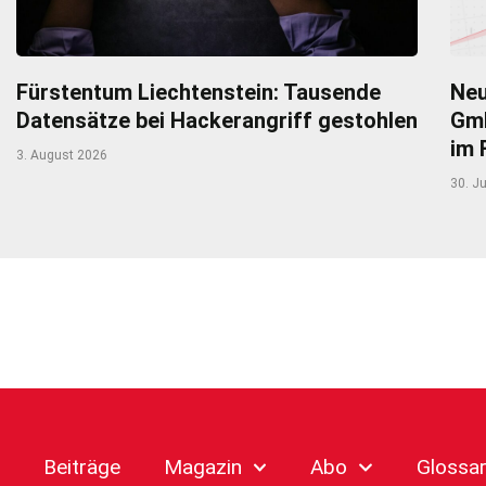
Fürstentum Liechtenstein: Tausende
Neu
Datensätze bei Hackerangriff gestohlen
Gmb
im 
3. August 2026
30. Ju
Beiträge
Magazin
Abo
Glossa