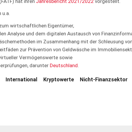
 (FATF) hat ihren
Jahresbericht 2021/2022
vorgestellt.
 u.a.
 zum wirtschaftlichen Eigentümer,
len Analyse und dem digitalen Austausch von Finanzinform
wäschemethoden im Zusammenhang mit der Schleusung von
 Leitfäden zur Prävention von Geldwäsche im Immobiliense
virtueller Vermögenswerte sowie
derprüfungen, darunter
Deutschland
.
International
Kryptowerte
Nicht-Finanzsektor