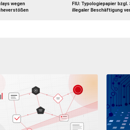
clays wegen
FIU: Typologiepapier bzgl
cheverstößen
illegaler Beschäftigung ve