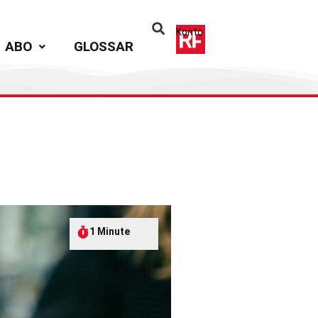
Konto
ABO
GLOSSAR
S
1 Minute