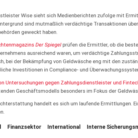
nstleister Wise sieht sich Medienberichten zufolge mit Erm
intergrund sind mutmaßlich verdächtige Transaktionen über 
sbehörden geweckt haben.
ichtenmagazins
Der Spiegel
prüfen die Ermittler, ob die best
rnehmens ausreichend waren, um verdächtige Zahlungsst
ch, bei der Bekämpfung von Geldwäsche eng mit den zustä
iche Investitionen in Compliance- und Überwachungssyst
von Untersuchungen gegen Zahlungsdienstleister und Fint
itenden Geschäftsmodells besonders im Fokus der Geldwäs
hterstattung handelt es sich um laufende Ermittlungen. Ein
n.
l
Finanzsektor
International
Interne Sicherung