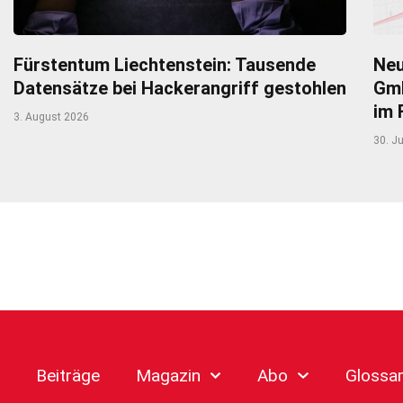
Fürstentum Liechtenstein: Tausende
Neu
Datensätze bei Hackerangriff gestohlen
Gmb
im 
3. August 2026
30. Ju
Beiträge
Magazin
Abo
Glossa