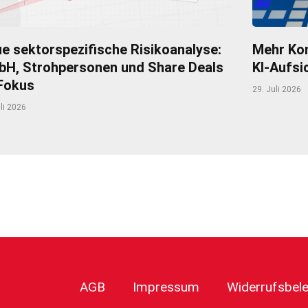
e sektorspezifische Risikoanalyse:
Mehr Kom
H, Strohpersonen und Share Deals
KI-Aufsi
Fokus
29. Juli 2026
li 2026
r
AGB
Impressum
Widerrufsbel