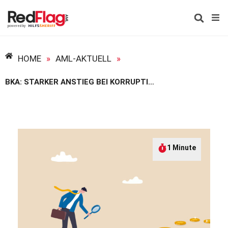
HOME
»
AML-AKTUELL
»
BKA: STARKER ANSTIEG BEI KOR­RUP­TI­ONSS­TRAF­TA­TEN
1 Minute