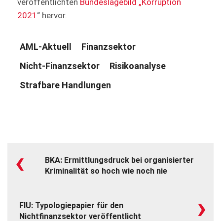
veröffentlichten
Bundeslagebild „Korruption
2021
“ hervor.
AML-Aktuell
Finanzsektor
Nicht-Finanzsektor
Risikoanalyse
Strafbare Handlungen
‹
BKA: Er­mitt­lungs­druck bei organi­sierter
Krimi­nalität so hoch wie noch nie
›
FIU: Typologiepapier für den
Nichtfinanzsektor veröffentlicht