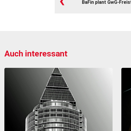
‹
BaFin plant GwG-Frei
Auch interessant