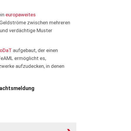
ein
europaweites
ge Geldströme zwischen mehreren
n und verdächtige Muster
roDaT
aufgebaut, der einen
feAML ermöglicht es,
zwerke aufzudecken, in denen
achtsmeldung