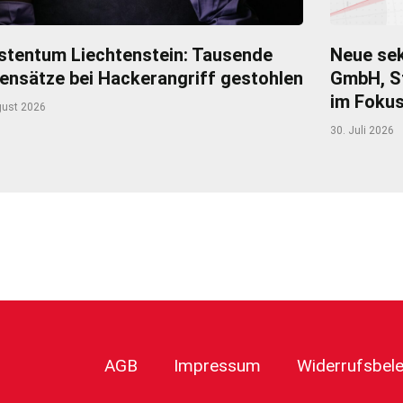
stentum Liechtenstein: Tausende
Neue sek
ensätze bei Hackerangriff gestohlen
GmbH, S
im Foku
gust 2026
30. Juli 2026
r
AGB
Impressum
Widerrufsbel