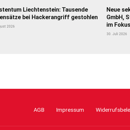
stentum Liechtenstein: Tausende
Neue sek
ensätze bei Hackerangriff gestohlen
GmbH, S
im Foku
gust 2026
30. Juli 2026
r
AGB
Impressum
Widerrufsbel