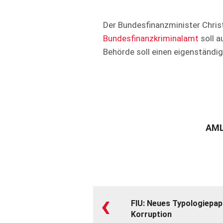
Der Bundesfinanzminister Christ
Bundesfinanzkriminalamt
soll a
Behörde soll einen eigenständ
AML
‹
FIU: Neues Typologiepap
Korruption