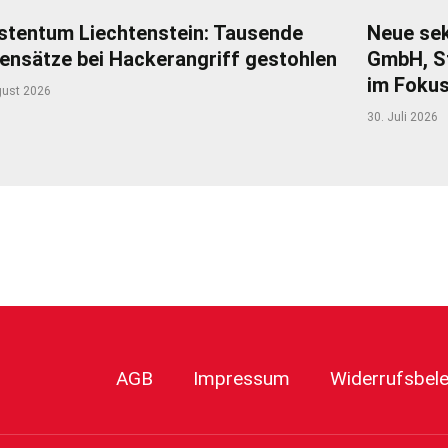
stentum Liechtenstein: Tausende
Neue sek
ensätze bei Hackerangriff gestohlen
GmbH, S
im Foku
gust 2026
30. Juli 2026
r
AGB
Impressum
Widerrufsbel