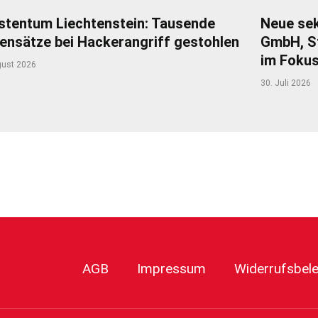
stentum Liechtenstein: Tausende
Neue sek
ensätze bei Hackerangriff gestohlen
GmbH, S
im Foku
gust 2026
30. Juli 2026
r
AGB
Impressum
Widerrufsbel